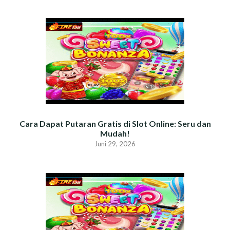
Cara Dapat Putaran Gratis di Slot Online: Seru dan
Mudah!
Juni 29, 2026