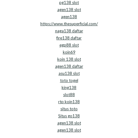
pg138 slot
agen138 slot
agen138
https://www.thesuperficial.com/
naga138 daftar
fire138 daftar
egp88 slot
koin69
koin 138 slot
agen138 daftar
asu138 slot
toto togel
king138
slot88
rtp koin138
situs toto
Situs go138
agen138 slot
agen138 slot