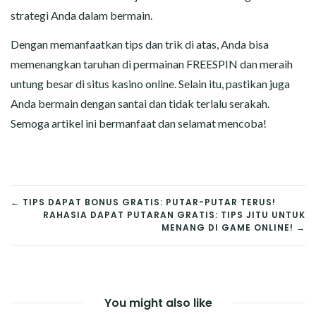
strategi Anda dalam bermain.
Dengan memanfaatkan tips dan trik di atas, Anda bisa
memenangkan taruhan di permainan FREESPIN dan meraih
untung besar di situs kasino online. Selain itu, pastikan juga
Anda bermain dengan santai dan tidak terlalu serakah.
Semoga artikel ini bermanfaat dan selamat mencoba!
NAVIGASI
← TIPS DAPAT BONUS GRATIS: PUTAR-PUTAR TERUS!
RAHASIA DAPAT PUTARAN GRATIS: TIPS JITU UNTUK
POS
MENANG DI GAME ONLINE! →
You might also like