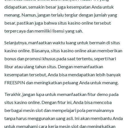
didapatkan, semakin besar juga kesempatan Anda untuk
menang. Namun, jangan terlalu tergiur dengan jumlah yang
besar, pastikan juga bahwa situs kasino online tersebut
terpercaya dan memiliki lisensi yang sah.
Selanjutnya, manfaatkan waktu luang untuk bermain di situs
kasino online. Biasanya, situs kasino online akan memberikan
bonus dan promosi khusus pada saat tertentu, seperti hari
libur atau ulang tahun situs. Dengan memanfaatkan
kesempatan tersebut, Anda bisa mendapatkan lebih banyak
FREESPIN dan meningkatkan peluang Anda untuk menang.
Terakhir, jangan lupa untuk memanfaatkan fitur demo pada
situs kasino online. Dengan fitur ini, Anda bisa mencoba
berbagai mesin slot dan mempelajari pola permainannya
tanpa harus menggunakan uang asli. Ini akan membantu Anda
untuk memahami cara kerja mesin slot dan meningkatkan