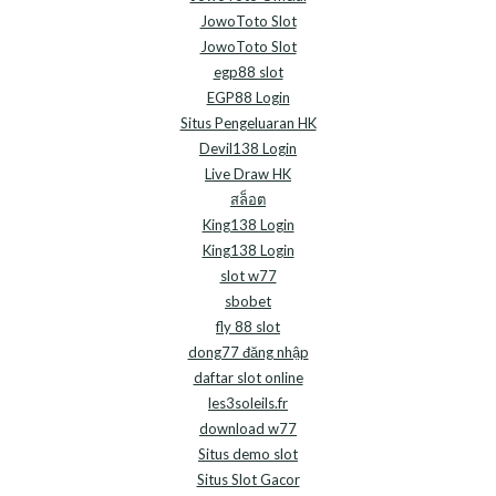
JowoToto Slot
JowoToto Slot
egp88 slot
EGP88 Login
Situs Pengeluaran HK
Devil138 Login
Live Draw HK
สล็อต
King138 Login
King138 Login
slot w77
sbobet
fly 88 slot
dong77 đăng nhập
daftar slot online
les3soleils.fr
download w77
Situs demo slot
Situs Slot Gacor