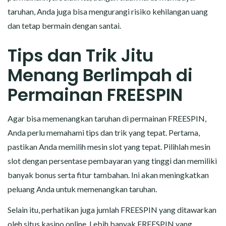
taruhan, Anda juga bisa mengurangi risiko kehilangan uang
dan tetap bermain dengan santai.
Tips dan Trik Jitu
Menang Berlimpah di
Permainan FREESPIN
Agar bisa memenangkan taruhan di permainan FREESPIN,
Anda perlu memahami tips dan trik yang tepat. Pertama,
pastikan Anda memilih mesin slot yang tepat. Pilihlah mesin
slot dengan persentase pembayaran yang tinggi dan memiliki
banyak bonus serta fitur tambahan. Ini akan meningkatkan
peluang Anda untuk memenangkan taruhan.
Selain itu, perhatikan juga jumlah FREESPIN yang ditawarkan
oleh situs kasino online. Lebih banyak FREESPIN yang