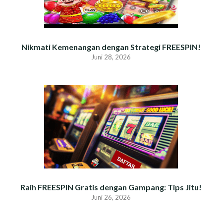
Nikmati Kemenangan dengan Strategi FREESPIN!
Juni 28, 2026
Raih FREESPIN Gratis dengan Gampang: Tips Jitu!
Juni 26, 2026