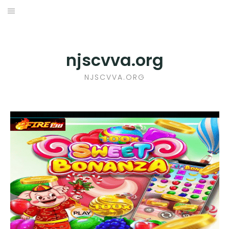
Skip
to
SLOT ONLINE
content
CASINO ONLINE
njscvva.org
JUDI BOLA
NJSCVVA.ORG
JUDI ONLINE