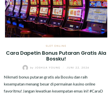
SLOT ONLINE
Cara Dapetin Bonus Putaran Gratis Ala
Bossku!
by
JOSHUA YOUNG
/
JUNI 22, 2026
Nikmati bonus putaran gratis ala Bossku dan raih
kesempatan menang besar di permainan kasino online
favoritmu! Jangan lewatkan kesempatan emas ini! #CaraD