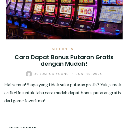
SLOT ONLINE
Cara Dapat Bonus Putaran Gratis
dengan Mudah!
by
JOSHUA YOUNG
/
JUNI 10, 2026
Hai semua! Siapa yang tidak suka putaran gratis? Yuk, simak
artikel ini untuk tahu cara mudah dapat bonus putaran gratis
dari game favoritmu!