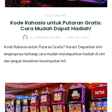
SLOT ONLINE
Kode Rahasia untuk Putaran Gratis:
Cara Mudah Dapat Hadiah!
by
JOSHUA YOUNG
/
JUNI 12, 2026
Kode Rahasia untuk Putaran Gratis? Keren! Dapatkan info
lengkapnya tentang cara mudah mendapatkan hadiah di sini
dan jangan lewatkan kesempatan ini!