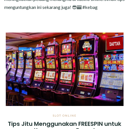
menguntungkan ini sekarang juga! 😎🎰 #kebag
SLOT ONLINE
Tips Jitu Menggunakan FREESPIN untuk