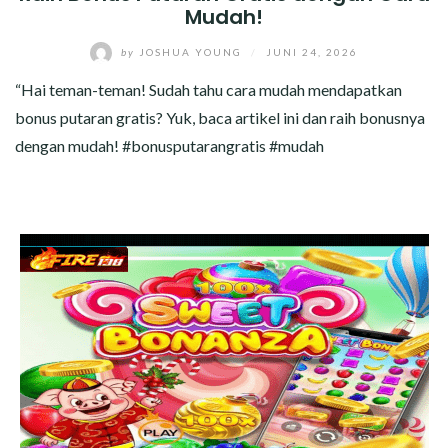
Mudah!
by
JOSHUA YOUNG
/
JUNI 24, 2026
“Hai teman-teman! Sudah tahu cara mudah mendapatkan
bonus putaran gratis? Yuk, baca artikel ini dan raih bonusnya
dengan mudah! #bonusputarangratis #mudah