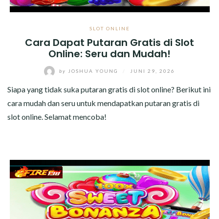
SLOT ONLINE
Cara Dapat Putaran Gratis di Slot
Online: Seru dan Mudah!
by
JOSHUA YOUNG
/
JUNI 29, 2026
Siapa yang tidak suka putaran gratis di slot online? Berikut ini
cara mudah dan seru untuk mendapatkan putaran gratis di
slot online. Selamat mencoba!