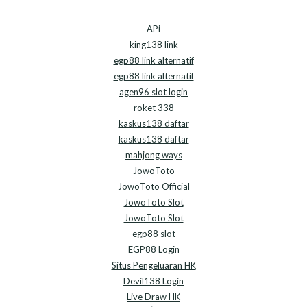
APi
king138 link
egp88 link alternatif
egp88 link alternatif
agen96 slot login
roket 338
kaskus138 daftar
kaskus138 daftar
mahjong ways
JowoToto
JowoToto Official
JowoToto Slot
JowoToto Slot
egp88 slot
EGP88 Login
Situs Pengeluaran HK
Devil138 Login
Live Draw HK