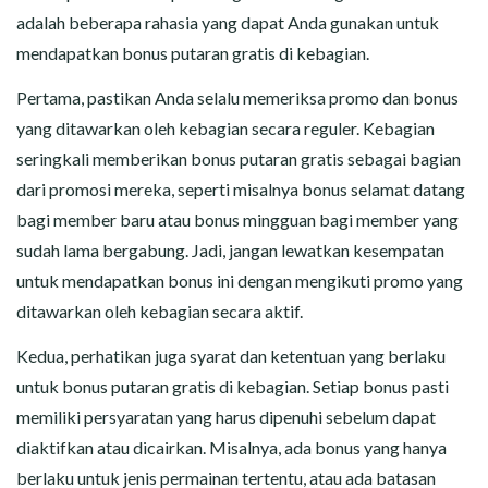
adalah beberapa rahasia yang dapat Anda gunakan untuk
mendapatkan bonus putaran gratis di kebagian.
Pertama, pastikan Anda selalu memeriksa promo dan bonus
yang ditawarkan oleh kebagian secara reguler. Kebagian
seringkali memberikan bonus putaran gratis sebagai bagian
dari promosi mereka, seperti misalnya bonus selamat datang
bagi member baru atau bonus mingguan bagi member yang
sudah lama bergabung. Jadi, jangan lewatkan kesempatan
untuk mendapatkan bonus ini dengan mengikuti promo yang
ditawarkan oleh kebagian secara aktif.
Kedua, perhatikan juga syarat dan ketentuan yang berlaku
untuk bonus putaran gratis di kebagian. Setiap bonus pasti
memiliki persyaratan yang harus dipenuhi sebelum dapat
diaktifkan atau dicairkan. Misalnya, ada bonus yang hanya
berlaku untuk jenis permainan tertentu, atau ada batasan