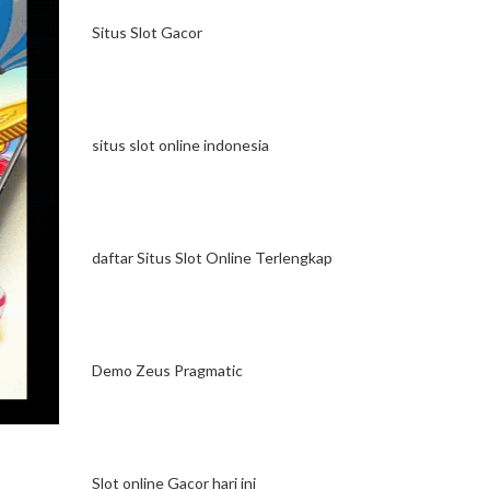
Situs Slot Gacor
situs slot online indonesia
daftar Situs Slot Online Terlengkap
Demo Zeus Pragmatic
Slot online Gacor hari ini