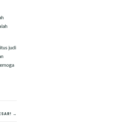
ah
alah
tus judi
an
 semoga
ESAR! →