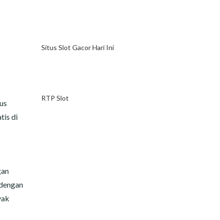
Situs Slot Gacor Hari Ini
RTP Slot
us
is di
gan
 dengan
yak