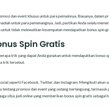
promosi dan event khusus untuk para pemainnya. Biasanya, dalam p
 hadiah untuk para pemenangnya. Jadi, pastikan Anda selalu memer
nda untuk tidak melewatkan kesempatan mendapatkan bonus spin gra
nus Spin Gratis
eberapa trik yang dapat Anda gunakan untuk mendapatkan bonus s
 trik tersebut.
 sosial seperti Facebook, Twitter, dan Instagram. Mengikuti akun-
u tentang promosi dan event yang sedang berlangsung, termasuk
 juga situs judi online yang memberikan bonus spin gratis sebagai 