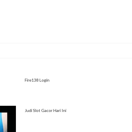
Fire138 Login
Judi Slot Gacor Hari Ini