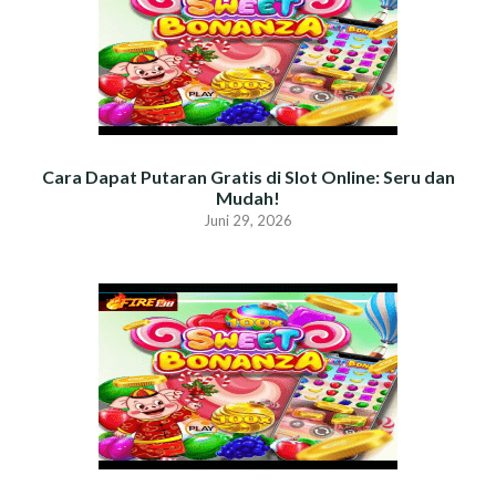
Cara Dapat Putaran Gratis di Slot Online: Seru dan
Mudah!
Juni 29, 2026