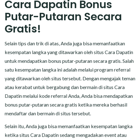
Cara Dapatin Bonus
Putar-Putaran Secara
Gratis!
Selain tips dan trik di atas, Anda juga bisa memanfaatkan
kesempatan langka yang ditawarkan oleh situs Cara Dapatin
untuk mendapatkan bonus putar-putaran secara gratis. Salah
satu kesempatan langka ini adalah melalui program referral
yang ditawarkan oleh situs tersebut. Dengan mengajak teman
atau kerabat untuk bergabung dan bermain di situs Cara
Dapatin melalui kode referral Anda, Anda bisa mendapatkan
bonus putar-putaran secara gratis ketika mereka berhasil
mendaftar dan bermain di situs tersebut.
Selain itu, Anda juga bisa memanfaatkan kesempatan langka
ketika situs Cara Dapatin sedang mengadakan event atau