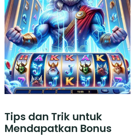
Tips dan Trik untuk
Mendapatkan Bonus