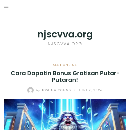
Skip
to
SLOT ONLINE
content
CASINO ONLINE
njscvva.org
JUDI BOLA
NJSCVVA.ORG
JUDI ONLINE
SLOT ONLINE
Cara Dapatin Bonus Gratisan Putar-
Putaran!
by
JOSHUA YOUNG
/
JUNI 7, 2026