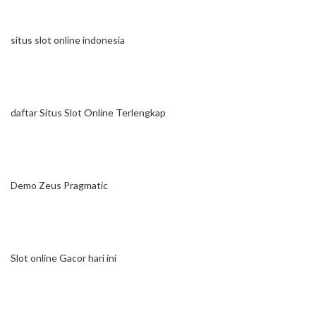
situs slot online indonesia
daftar Situs Slot Online Terlengkap
Demo Zeus Pragmatic
Slot online Gacor hari ini