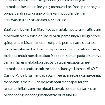
permainan kasino online yang menawarkan free spin sebagai
bonus. Salah satu kasino online yang populer dengan
penawaran free spin adalah XYZ Casino.
Bagi yang belum familiar, free spin adalah putaran gratis yang
diberikan oleh kasino online kepada pemainnya. Dengan free
spin, pemain bisa memutar reel pada permainan slot tanpa
harus membayar taruhan. Setiap kasino memiliki aturan yang
berbeda untuk mendapatkan free spin, namun pada umumnya
pemain harus melakukan deposit atau mencapai target
permainan tertentu untuk mendapatkannya. Namun, di XYZ
Casino, Anda bisa mendapatkan free spin secara cuma-cuma,
tanpa harus melakukan deposit atau mencapai target
tertentu. Inilah yang membuat banyak pemain tertarik dan
berbondong-bondong mendaftar di kasino ini.