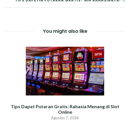
POS
TIPS DAPETIN PUTARAN GRATIS? NIH RAHASIANYA! →
You might also like
Tips Dapet Putaran Gratis: Rahasia Menang di Slot
Online
Agustus 7, 2026